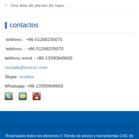
Una lista de piezas de repu...
contactos
teléfono：+86-51268235075
teléfono ：+86-51268235075
teléfono móvil：+86-13390848665
cncsale@ricocnc.com
Skype:
ccsalce
Whatsapp: +86-13390848665
Reservados todos los derechos © Tienda de piezas y herramientas CNC de