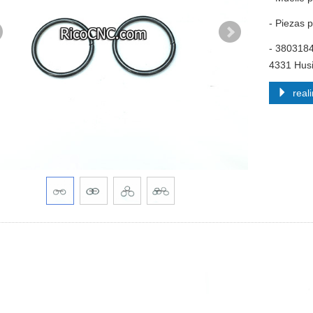
- Piezas
- 380318
4331 Husil
reali