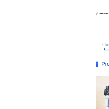
¡Bienven
←[an
Bos
Pro