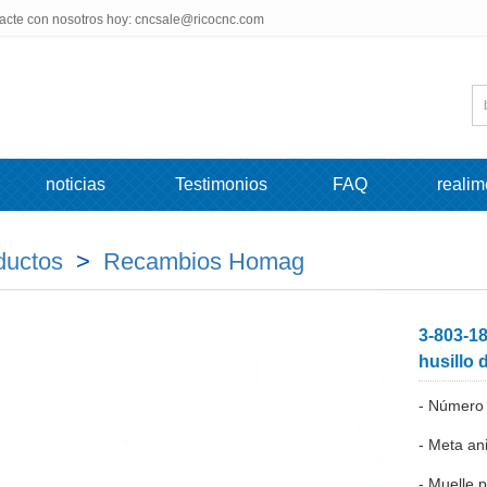
tacte con nosotros hoy: cncsale@ricocnc.com
noticias
Testimonios
FAQ
realim
ductos
>
Recambios Homag
3-803-18
husillo 
- Número
- Meta an
- Muelle 