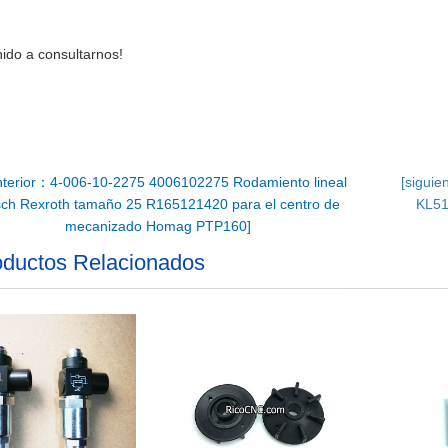
ido a consultarnos!
terior：4-006-10-2275 4006102275 Rodamiento lineal
[sigui
ch Rexroth tamaño 25 R165121420 para el centro de
KL51
mecanizado Homag PTP160]
ductos Relacionados