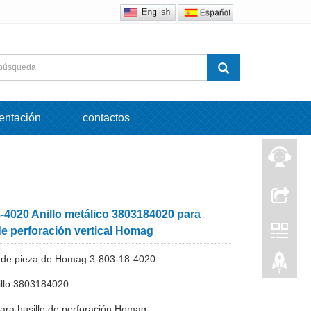
entación
contactos
-4020 Anillo metálico 3803184020 para
de perforación vertical Homag
 de pieza de Homag 3-803-18-4020
illo 3803184020
para husillo de perforación Homag