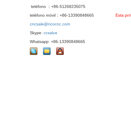
teléfono ：+86-51268235075
teléfono móvil：+86-13390848665
Esta pr
cncsale@ricocnc.com
Skype:
ccsalce
Whatsapp: +86-13390848665