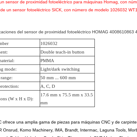
 un sensor de proximidad fotoeléctrico para máquinas Homag, con n
a de un sensor fotoeléctrico SICK, con número de modelo 1026032 
icaciones del sensor de proximidad fotoeléctrico HOMAG 4008610863 
mber
1026032
ent:
Double teach-in button
aterial:
PMMA
ng mode:
Light/dark switching
 range:
50 mm ... 600 mm
protection:
A, C, D
17.6 mm x 75.5 mm x 33.5
ons (W x H x D):
mm
 ofrece una amplia gama de piezas para máquinas CNC y de carpinter
 Onsrud, Komo Machinery, IMA, Brandt, Intermac, Laguna Tools, Morbi