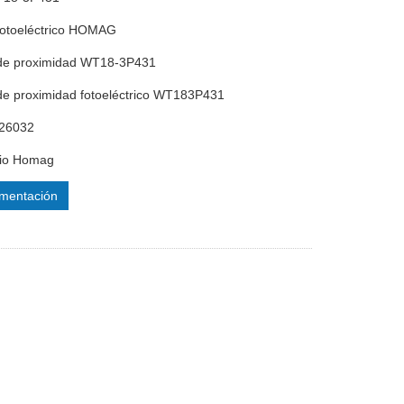
fotoeléctrico HOMAG
 de proximidad WT18-3P431
de proximidad fotoeléctrico WT183P431
026032
io Homag
mentación