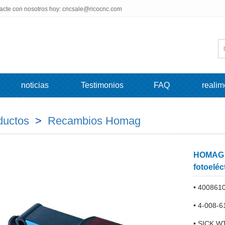
tacte con nosotros hoy: cncsale@ricocnc.com
noticias
Testimonios
FAQ
realim
ductos
>
Recambios Homag
HOMAG 4
fotoeléc
• 4008610
• 4-008-
• SICK W