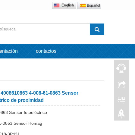
entación
contactos
008610863 4-008-61-0863 Sensor
trico de proximidad
863 Sensor fotoeléctrico
61-0863 Sensor Homag
T18-3P431