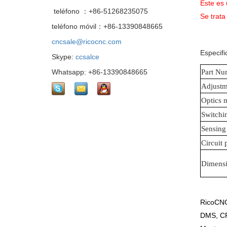
Este es
teléfono ：+86-51268235075
Se trat
teléfono móvil：+86-13390848665
cncsale@ricocnc.com
Especif
Skype:
ccsalce
Whatsapp: +86-13390848665
Part Nu
Adjustm
Optics m
Switchi
Sensing
Circuit 
Dimensi
RicoCNC
DMS, CR