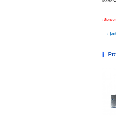
Masterw
¡Bienven
←[ant
Pro