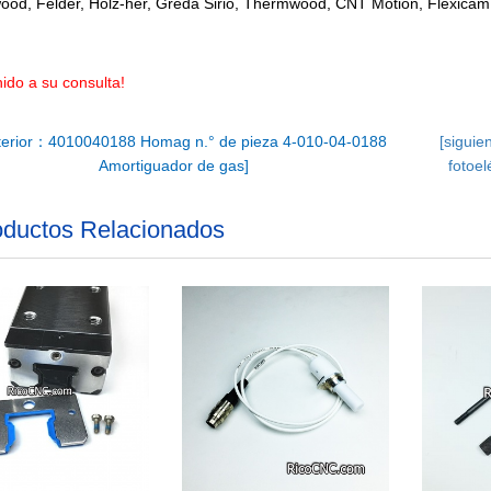
ood, Felder, Holz-her, Greda Sirio, Thermwood, CNT Motion, Flexicam
ido a su consulta!
erior：4010040188 Homag n.° de pieza 4-010-04-0188
[sigui
Amortiguador de gas]
fotoe
ductos Relacionados