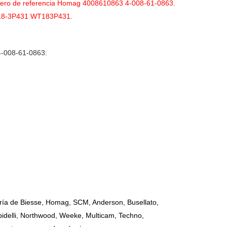
úmero de referencia Homag 4008610863 4-008-61-0863.
WT18-3P431 WT183P431.
4-008-61-0863:
ía de Biesse, Homag, SCM, Anderson, Busellato,
delli, Northwood, Weeke, Multicam, Techno,