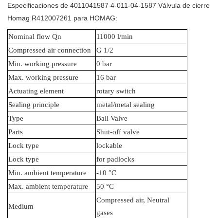
Especificaciones de 4011041587 4-011-04-1587 Válvula de cierre
Homag R412007261 para HOMAG:
Nominal flow Qn
11000 l/min
Compressed air connection
G 1/2
Min. working pressure
0 bar
Max. working pressure
16 bar
Actuating element
rotary switch
Sealing principle
metal/metal sealing
Type
Ball Valve
Parts
Shut-off valve
Lock type
lockable
Lock type
for padlocks
Min. ambient temperature
-10 °C
Max. ambient temperature
50 °C
Compressed air, Neutral
Medium
gases