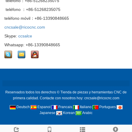
teléfono：+86-51268235075
teléfono ：+86-51268235075
teléfono móvil：+86-13390848665
cncsale@ricocnc.com
Skype:
ccsalce
Whatsapp: +86-13390848665
Reservados todos los derechos © Tienda de piezas y herramientas CNC de
primera calidad. Contacte con nosotros hoy: cncsale@ricocnc.com
Deutsch
Espanol
Francais
Italiano
Portugues
Japanese
Korean
Arabic