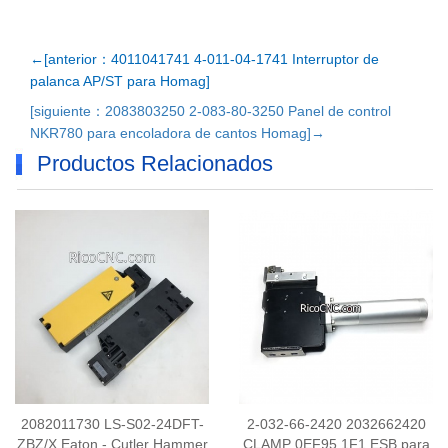
←[anterior：4011041741 4-011-04-1741 Interruptor de
palanca AP/ST para Homag]
[siguiente：2083803250 2-083-80-3250 Panel de control
NKR780 para encoladora de cantos Homag]→
Productos Relacionados
2082011730 LS-S02-24DFT-
2-032-66-2420 2032662420
ZBZ/X Eaton - Cutler Hammer
CLAMP 0EF95 1F1 ESB para