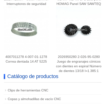
Interruptores de seguridad
HOMAG Panel SAW SAWTEQ
con enclavamiento por llave
B-200 Optimal
LS-Titan
4007011278 4-007-01-1278
2026950280 2-026-95-0280
Correa dentada 14 AT 5225
Juego de engranajes cónicos
con dientes en espiral Número
de dientes 13/18 I=1.385:1
Catálogo de productos
para la sierra de viga Homag
Clips de herramientas CNC
Copas y almohadillas de vacío CNC