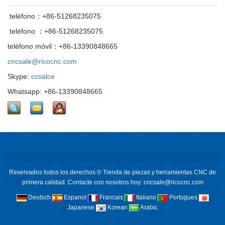
teléfono：+86-51268235075
teléfono ：+86-51268235075
teléfono móvil：+86-13390848665
cncsale@ricocnc.com
Skype:
ccsalce
Whatsapp: +86-13390848665
Reservados todos los derechos © Tienda de piezas y herramientas CNC de
primera calidad. Contacte con nosotros hoy: cncsale@ricocnc.com
Deutsch
Espanol
Francais
Italiano
Portugues
Japanese
Korean
Arabic