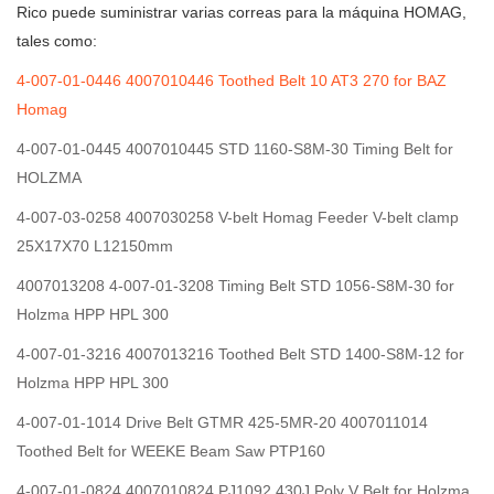
Rico puede suministrar varias correas para la máquina HOMAG,
tales como:
4-007-01-0446 4007010446 Toothed Belt 10 AT3 270 for BAZ
Homag
4-007-01-0445 4007010445 STD 1160-S8M-30 Timing Belt for
HOLZMA
4-007-03-0258 4007030258 V-belt Homag Feeder V-belt clamp
25X17X70 L12150mm
4007013208 4-007-01-3208 Timing Belt STD 1056-S8M-30 for
Holzma HPP HPL 300
4-007-01-3216 4007013216 Toothed Belt STD 1400-S8M-12 for
Holzma HPP HPL 300
4-007-01-1014 Drive Belt GTMR 425-5MR-20 4007011014
Toothed Belt for WEEKE Beam Saw PTP160
4-007-01-0824 4007010824 PJ1092 430J Poly V Belt for Holzma