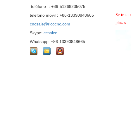
teléfono ：+86-51268235075
Se trata
teléfono móvil：+86-13390848665
pinzas.
cncsale@ricocnc.com
Skype:
ccsalce
Whatsapp: +86-13390848665