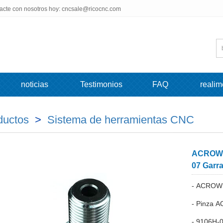
tacte con nosotros hoy: cncsale@ricocnc.com
noticias
Testimonios
FAQ
realim
ductos
>
Sistema de herramientas CNC
ACROW G
07 Garra
- ACROW
- Pinza 
- 9106H-