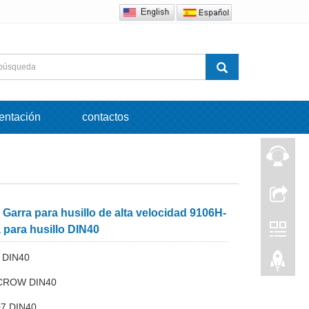
entación
contactos
arra para husillo de alta velocidad 9106H-
 para husillo DIN40
 DIN40
ACROW DIN40
07 DIN40