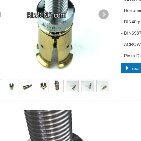
- Herrami
- DIN40 p
- DIN6987
- ACROW
- Pinza D
reali