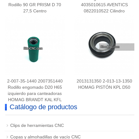
Rodillo 90 GR PRISM D 70
4035010615 AVENTICS
27,5 Centro
0822010522 Cilindro
neumático
2-007-35-1440 2007351440
2013131350 2-013-13-1350
Rodillo engomado D20 H65
HOMAG PISTÓN KPL D50
izquierdo para canteadoras
HOMAG BRANDT KAL KFL
Catálogo de productos
Ambition
Clips de herramientas CNC
Copas y almohadillas de vacío CNC