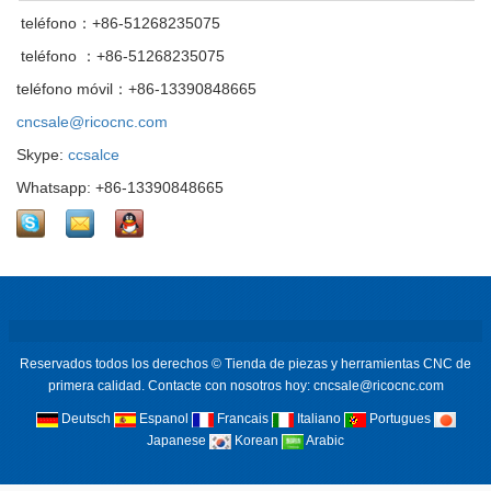
teléfono：+86-51268235075
teléfono ：+86-51268235075
teléfono móvil：+86-13390848665
cncsale@ricocnc.com
Skype:
ccsalce
Whatsapp: +86-13390848665
Reservados todos los derechos © Tienda de piezas y herramientas CNC de
primera calidad. Contacte con nosotros hoy: cncsale@ricocnc.com
Deutsch
Espanol
Francais
Italiano
Portugues
Japanese
Korean
Arabic