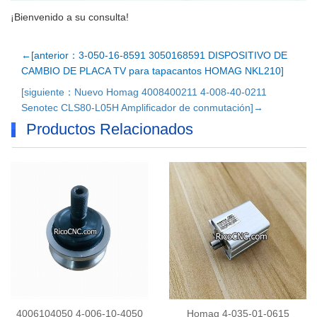
¡Bienvenido a su consulta!
←[anterior：3-050-16-8591 3050168591 DISPOSITIVO DE
CAMBIO DE PLACA TV para tapacantos HOMAG NKL210]
[siguiente：Nuevo Homag 4008400211 4-008-40-0211
Senotec CLS80-L05H Amplificador de conmutación]→
Productos Relacionados
4006104050 4-006-10-4050
Homag 4-035-01-0615