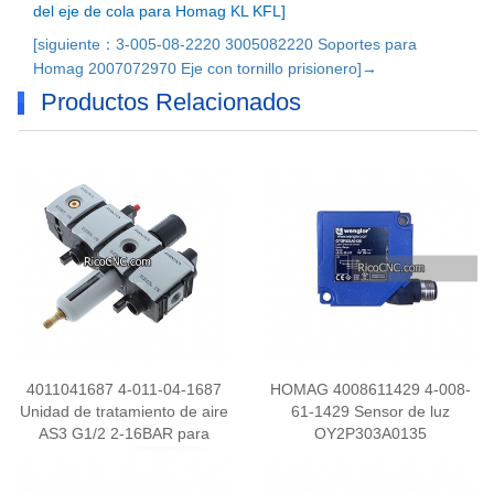
del eje de cola para Homag KL KFL]
[siguiente：3-005-08-2220 3005082220 Soportes para
Homag 2007072970 Eje con tornillo prisionero]→
Productos Relacionados
4011041687 4-011-04-1687
HOMAG 4008611429 4-008-
Unidad de tratamiento de aire
61-1429 Sensor de luz
AS3 G1/2 2-16BAR para
OY2P303A0135
encoladora de cantos HOMAH