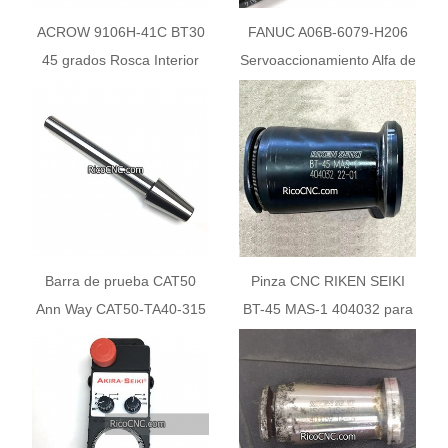
ACROW 9106H-41C BT30
FANUC A06B-6079-H206
45 grados Rosca Interior
Servoaccionamiento Alfa de
Garra Rápida
doble eje tipo SVM2-40X2
Barra de prueba CAT50
Pinza CNC RIKEN SEIKI
Ann Way CAT50-TA40-315
BT-45 MAS-1 404032 para
para husillo CNC
Husillo de Máquina
Kitamura