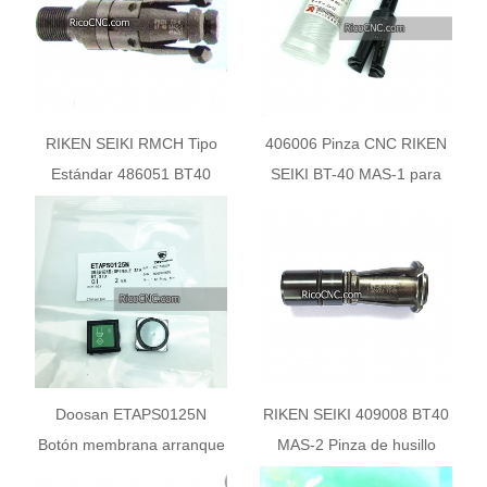
RIKEN SEIKI RMCH Tipo
406006 Pinza CNC RIKEN
Estándar 486051 BT40
SEIKI BT-40 MAS-1 para
MAS-2 ATC Collet
Husillo de Máquina ENSHU
Doosan ETAPS0125N
RIKEN SEIKI 409008 BT40
Botón membrana arranque
MAS-2 Pinza de husillo
husillo
para maquinaria ENSHU