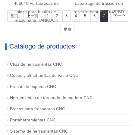
486040 Portabrocas de
Espárrago de tracción de
pinza para husillo de
rosca interior BT40-45°BD
首页
上一页
1
2
3
4
5
6
7
下一个
maquinaria HANKOOK
尾页
Catálogo de productos
Clips de herramientas CNC
Copas y almohadillas de vacío CNC
Fresas de espuma CNC
Herramientas de torneado de madera CNC
Brocas para fresadoras CNC
Portaherramientas CNC
Sistema de herramientas CNC