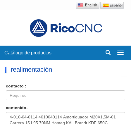
Catálogo de productos
Toggl
navig
realimentación
contacto :
contenido: